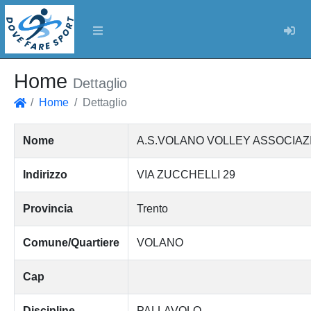
Log
Home
Dettaglio
Home
Dettaglio
Home
Nome
A.S.VOLANO VOLLEY ASSOCIAZ
Indirizzo
VIA ZUCCHELLI 29
Provincia
Trento
Comune/Quartiere
VOLANO
Cap
Discipline
PALLAVOLO