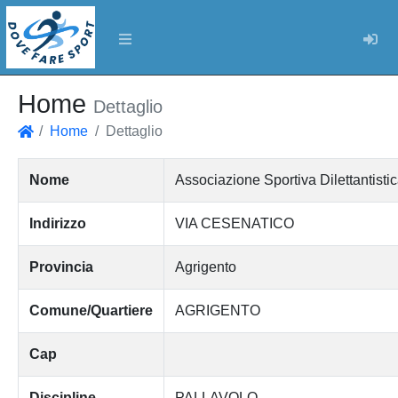
Log
Home
Dettaglio
Home
Dettaglio
Home
Nome
Associazione Sportiva Dilettanti
Indirizzo
VIA CESENATICO
Provincia
Agrigento
Comune/Quartiere
AGRIGENTO
Cap
Discipline
PALLAVOLO