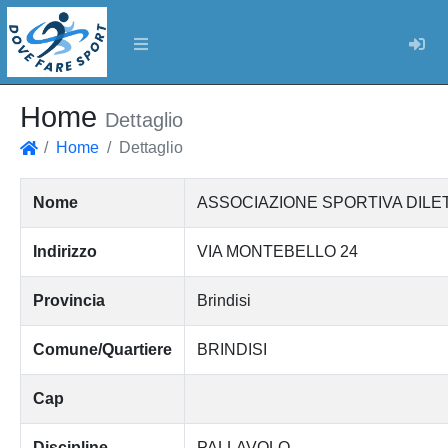
Log
Home
Dettaglio
Home
Dettaglio
Home
Nome
ASSOCIAZIONE SPORTIVA DILET
Indirizzo
VIA MONTEBELLO 24
Provincia
Brindisi
Comune/Quartiere
BRINDISI
Cap
Discipline
PALLAVOLO