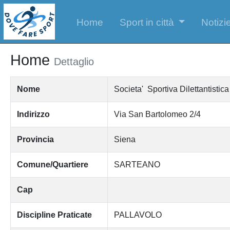
Home
Sport in città
Notizie
Home
Dettaglio
Nome
Societa' Sportiva Dilettantist
Indirizzo
Via San Bartolomeo 2/4
Provincia
Siena
Comune/Quartiere
SARTEANO
Cap
Discipline Praticate
PALLAVOLO