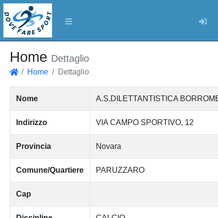
Log
Home
Dettaglio
Home
Dettaglio
Home
Nome
A.S.DILETTANTISTICA BORRO
Indirizzo
VIA CAMPO SPORTIVO, 12
Provincia
Novara
Comune/Quartiere
PARUZZARO
Cap
Discipline
CALCIO