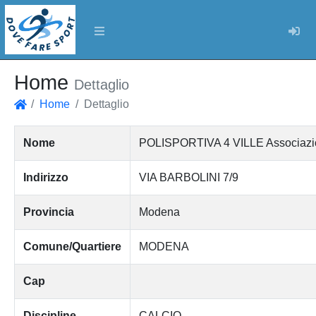
Log
Home
Dettaglio
Home
Dettaglio
Home
Nome
POLISPORTIVA 4 VILLE Associazione c
Indirizzo
VIA BARBOLINI 7/9
Provincia
Modena
Comune/Quartiere
MODENA
Cap
Discipline
CALCIO