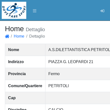
Log
Home
Dettaglio
Home
Dettaglio
Home
Nome
A.S.DILETTANTISTICA PETRITOL
Indirizzo
PIAZZA G. LEOPARDI 21
Provincia
Fermo
Comune/Quartiere
PETRITOLI
Cap
Discipline
CALCIO