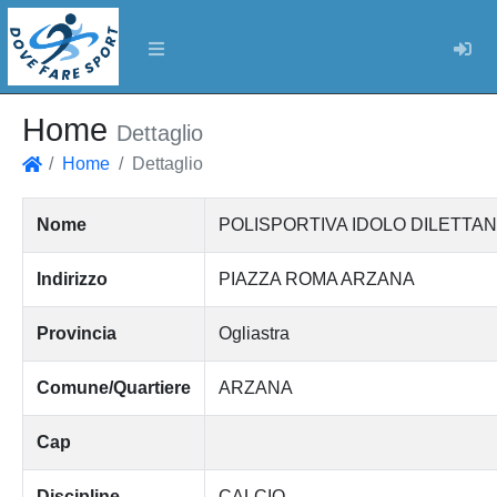
Log
Home
Dettaglio
Home
Dettaglio
Home
Nome
POLISPORTIVA IDOLO DILETTAN
Indirizzo
PIAZZA ROMA ARZANA
Provincia
Ogliastra
Comune/Quartiere
ARZANA
Cap
Discipline
CALCIO