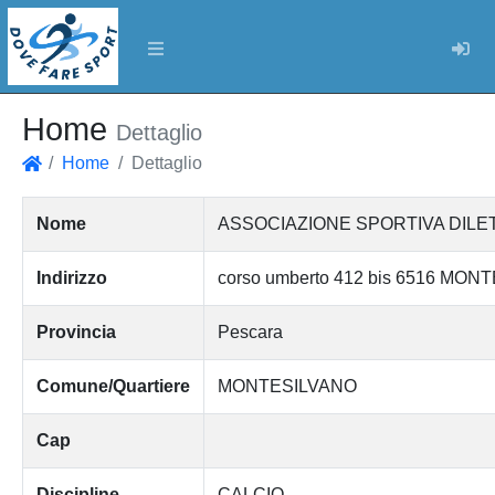
Log
Home
Dettaglio
Home
Dettaglio
Home
Nome
ASSOCIAZIONE SPORTIVA DILE
Indirizzo
corso umberto 412 bis 6516 MO
Provincia
Pescara
Comune/Quartiere
MONTESILVANO
Cap
Discipline
CALCIO