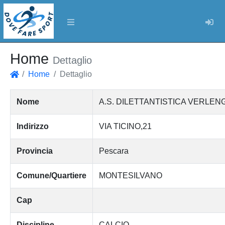
Log
Home
Dettaglio
Home
Dettaglio
Home
Nome
A.S. DILETTANTISTICA VERLEN
Indirizzo
VIA TICINO,21
Provincia
Pescara
Comune/Quartiere
MONTESILVANO
Cap
Discipline
CALCIO