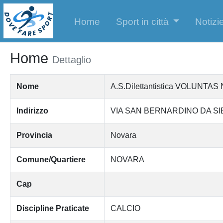
Home
Sport in città
Notizie
Home
Dettaglio
Nome
A.S.Dilettantistica VOLUNTA
Indirizzo
VIA SAN BERNARDINO DA SI
Provincia
Novara
Comune/Quartiere
NOVARA
Cap
Discipline Praticate
CALCIO