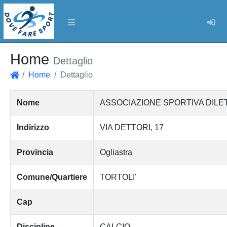
Log
Home
Dettaglio
Home
Dettaglio
Home
Nome
ASSOCIAZIONE SPORTIVA DILET
Indirizzo
VIA DETTORI, 17
Provincia
Ogliastra
Comune/Quartiere
TORTOLI'
Cap
Discipline
CALCIO