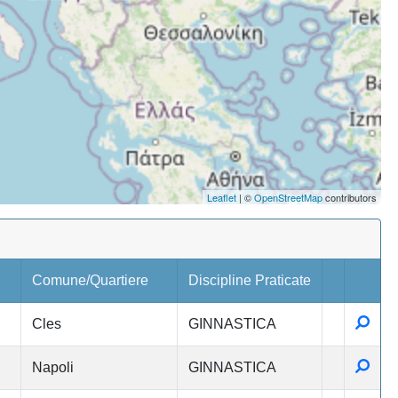
Leaflet
| ©
OpenStreetMap
contributors
Comune/Quartiere
Discipline Praticate
Detta
Cles
GINNASTICA
Detta
Napoli
GINNASTICA