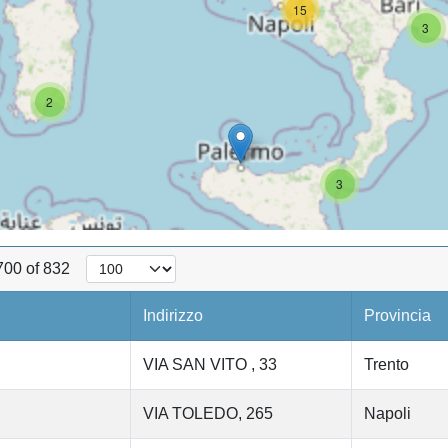
15
3
2
3
700 of 832
Indirizzo
Provincia
VIA SAN VITO , 33
Trento
VIA TOLEDO, 265
Napoli