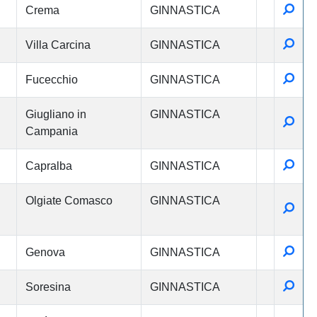
Detta
Crema
GINNASTICA
Detta
Villa Carcina
GINNASTICA
Detta
Fucecchio
GINNASTICA
Giugliano in
GINNASTICA
Detta
Campania
Detta
Capralba
GINNASTICA
Olgiate Comasco
GINNASTICA
Detta
Detta
Genova
GINNASTICA
Detta
Soresina
GINNASTICA