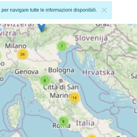
a per navigare tutte le informazioni disponibili.
7
34
8
14
8