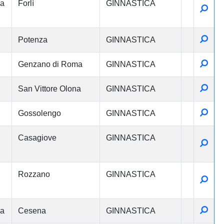
na
Forlì
GINNASTICA
Detta
Detta
Potenza
GINNASTICA
Detta
Genzano di Roma
GINNASTICA
Detta
San Vittore Olona
GINNASTICA
Detta
Gossolengo
GINNASTICA
Casagiove
GINNASTICA
Detta
Rozzano
GINNASTICA
Detta
Detta
na
Cesena
GINNASTICA