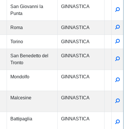
San Giovanni la
GINNASTICA
Detta
Punta
Detta
Roma
GINNASTICA
Detta
Torino
GINNASTICA
San Benedetto del
GINNASTICA
Detta
Tronto
Mondolfo
GINNASTICA
Detta
Malcesine
GINNASTICA
Detta
Battipaglia
GINNASTICA
Detta