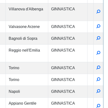
Villanova d'Albenga
GINNASTICA
Detta
Detta
Valvasone Arzene
GINNASTICA
Detta
Bagnoli di Sopra
GINNASTICA
Reggio nell'Emilia
GINNASTICA
Detta
Detta
Torino
GINNASTICA
Detta
Torino
GINNASTICA
Detta
Napoli
GINNASTICA
Appiano Gentile
GINNASTICA
Detta