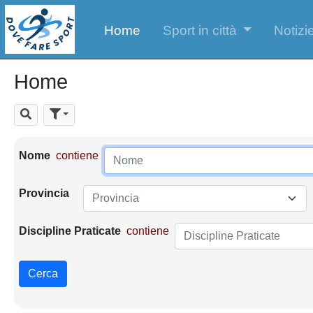
Home
Sport in città
Notizie
Home
Cerca
Parametri di ricerca
Nome
contiene
Provincia
Provincia
Discipline Praticate
contiene
Cerca