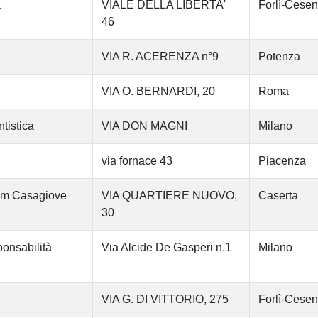
a
VIALE DELLA LIBERTA'
Forlì-Cese
46
VIA R. ACERENZA n°9
Potenza
VIA O. BERNARDI, 20
Roma
tistica
VIA DON MAGNI
Milano
via fornace 43
Piacenza
ium Casagiove
VIA QUARTIERE NUOVO,
Caserta
30
onsabilità
Via Alcide De Gasperi n.1
Milano
VIA G. DI VITTORIO, 275
Forlì-Cese