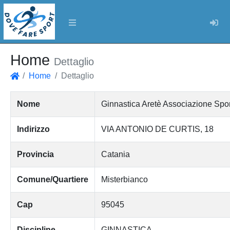
Log
Home
Dettaglio
Home
Dettaglio
Home
Nome
Ginnastica Aretè Associazione Sport
Indirizzo
VIA ANTONIO DE CURTIS, 18
Provincia
Catania
Comune/Quartiere
Misterbianco
Cap
95045
Discipline
GINNASTICA