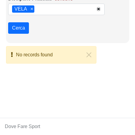
VELA
×
Cerca
No records found
Dove Fare Sport