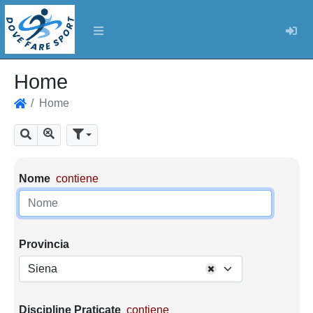
Log
Home
Home
Home
Mostra tutti i risultati
Cerca
Parametri di ricerca
Nome
contiene
Provincia
Siena
Discipline Praticate
contiene