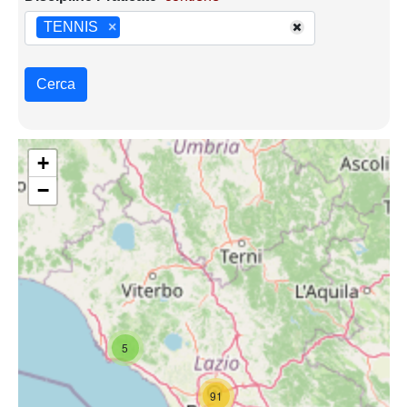
TENNIS
×
Cerca
+
−
5
91