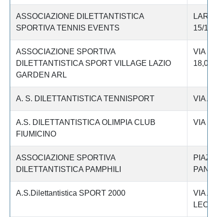
ASSOCIAZIONE DILETTANTISTICA
LARG
SPORTIVA TENNIS EVENTS
15/16
ASSOCIAZIONE SPORTIVA
VIA L
DILETTANTISTICA SPORT VILLAGE LAZIO
18,00
GARDEN ARL
A. S. DILETTANTISTICA TENNISPORT
VIA A
A.S. DILETTANTISTICA OLIMPIA CLUB
VIA D
FIUMICINO
ASSOCIAZIONE SPORTIVA
PIAZZ
DILETTANTISTICA PAMPHILI
PANCR
A.S.Dilettantistica SPORT 2000
VIA A
LEONO