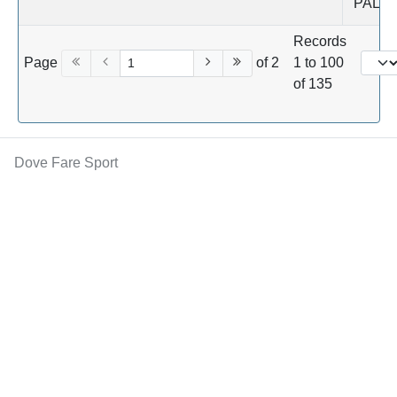
PALOC
Records
Page
of 2
1 to 100
of 135
Dove Fare Sport