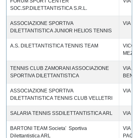
FORUM SPORT CENTER
VIA C
SOC.SP.DILETTANTISTICA S.R.L.
ASSOCIAZIONE SPORTIVA
VIA O
DILETTANTISTICA JUNIOR HELIOS TENNIS
A.S. DILETTANTISTICA TENNIS TEAM
VICOL
MEZZ
TENNIS CLUB ZAMORANI ASSOCIAZIONE
VIA A
SPORTIVA DILETTANTISTICA
BENE
ASSOCIAZIONE SPORTIVA
VIA C
DILETTANTISTICA TENNIS CLUB VELLETRI
SALARIA TENNIS SSDILETTANTISTICA ARL
VIA S
BARTONI TEAM Societa' Sportiva
VIA C
Dilettantistica ARL
PACCA