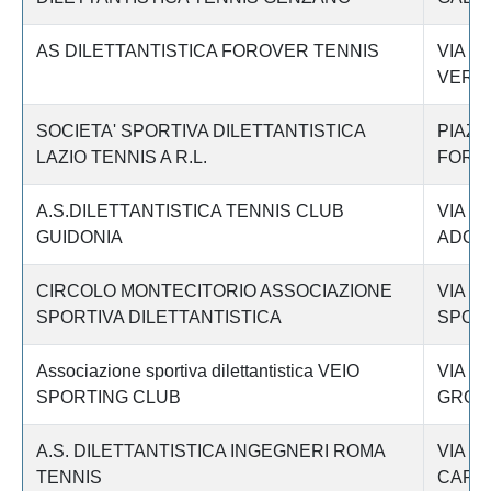
AS DILETTANTISTICA FOROVER TENNIS
VIA G
VERO
SOCIETA' SPORTIVA DILETTANTISTICA
PIAZZ
LAZIO TENNIS A R.L.
FORLI'
A.S.DILETTANTISTICA TENNIS CLUB
VIA 
GUIDONIA
ADOR
CIRCOLO MONTECITORIO ASSOCIAZIONE
VIA D
SPORTIVA DILETTANTISTICA
SPORT
Associazione sportiva dilettantistica VEIO
VIA DI
SPORTING CLUB
GROT
A.S. DILETTANTISTICA INGEGNERI ROMA
VIA U
TENNIS
CAROL