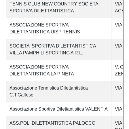
TENNIS CLUB NEW COUNTRY SOCIETA
VIA D
SPORTIVA DILETTANTISTICA
ACET
ASSOCIAZIONE SPORTIVA
VIA M
DILETTANTISTICA UISP TENNIS
SOCIETA' SPORTIVA DILETTANTISTICA
VIA S
VILLA PAMPHILI SPORTING A R.L.
ASSOCIAZIONE SPORTIVA
V. GI
DILETTANTISTICA LA PINETA
ZENAT
Associazione Tennistica Dilettantistica
VIA C
C.T.Gallese
Associazione Sportiva Dilettantistica VALENTIA
VIA PA
ASS.POL. DILETTANTISTICA PALOCCO
VIA D