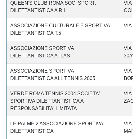
QUEEN'S CLUB ROMA SOC. SPORT.
VIA C
DILETTANTISTICA A R.L.
COLO
ASSOCIAZIONE CULTURALE E SPORTIVA
VIA T
DILETTANTISTICA T.5
ASSOCIAZIONE SPORTIVA
VIA M
DILETTANTISTICA ATLAS
30/A
ASSOCIAZIONE SPORTIVA
VIA D
DILETTANTISTICA ALL TENNIS 2005
BORGH
VERDE ROMA TENNIS 2004 SOCIETA'
VIA E
SPORTIVA DILETTANTISTICA A
ZACCO
RESPONSABILITA' LIMITATA
LE PALME 2 ASSOCIAZIONE SPORTIVA
VIA B
DILETTANTISTICA
MARE