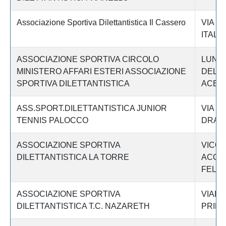
Associazione Sportiva Dilettantistica Il Cassero
VIA D
ITALI
ASSOCIAZIONE SPORTIVA CIRCOLO
LUNG
MINISTERO AFFARI ESTERI ASSOCIAZIONE
DELL
SPORTIVA DILETTANTISTICA
ACETO
ASS.SPORT.DILETTANTISTICA JUNIOR
VIA F
TENNIS PALOCCO
DRAG
ASSOCIAZIONE SPORTIVA
VICOL
DILETTANTISTICA LA TORRE
ACQU
FELIC
ASSOCIAZIONE SPORTIVA
VIALE
DILETTANTISTICA T.C. NAZARETH
PRIMA