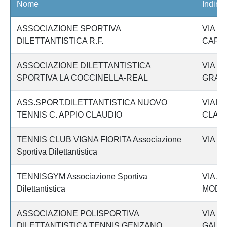
Nome
Indiriz
ASSOCIAZIONE SPORTIVA
VIA D
DILETTANTISTICA R.F.
CAFFA
ASSOCIAZIONE DILETTANTISTICA
VIA DE
SPORTIVA LA COCCINELLA-REAL
GRACC
ASS.SPORT.DILETTANTISTICA NUOVO
VIALE
TENNIS C. APPIO CLAUDIO
CLAUD
TENNIS CLUB VIGNA FIORITA Associazione
VIA D
Sportiva Dilettantistica
TENNISGYM Associazione Sportiva
VIA A.
Dilettantistica
MODIG
ASSOCIAZIONE POLISPORTIVA
VIA D
DILETTANTISTICA TENNIS GENZANO
GALIET