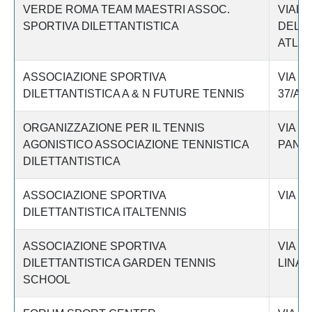
VERDE ROMA TEAM MAESTRI ASSOC.
VIALE
SPORTIVA DILETTANTISTICA
DELL
ATLAN
ASSOCIAZIONE SPORTIVA
VIA de
DILETTANTISTICA A & N FUTURE TENNIS
37/A
ORGANIZZAZIONE PER IL TENNIS
VIA IT
AGONISTICO ASSOCIAZIONE TENNISTICA
PANAT
DILETTANTISTICA
ASSOCIAZIONE SPORTIVA
VIA F
DILETTANTISTICA ITALTENNIS
ASSOCIAZIONE SPORTIVA
VIA D
DILETTANTISTICA GARDEN TENNIS
LINARI
SCHOOL