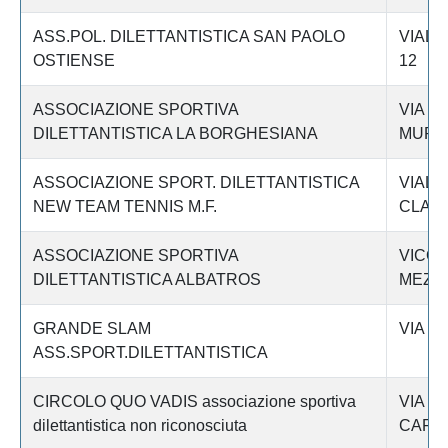
ASS.POL. DILETTANTISTICA SAN PAOLO
VIALE
OSTIENSE
12
ASSOCIAZIONE SPORTIVA
VIA D
DILETTANTISTICA LA BORGHESIANA
MURAT
ASSOCIAZIONE SPORT. DILETTANTISTICA
VIALE
NEW TEAM TENNIS M.F.
CLAUD
ASSOCIAZIONE SPORTIVA
VICOL
DILETTANTISTICA ALBATROS
MEZZ
GRANDE SLAM
VIA S
ASS.SPORT.DILETTANTISTICA
CIRCOLO QUO VADIS associazione sportiva
VIA D
dilettantistica non riconosciuta
CAFFA