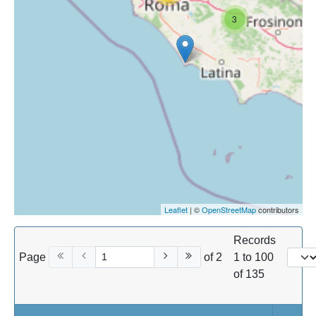
3
Leaflet
| ©
OpenStreetMap
contributors
Records
Page
of 2
1 to 100
of 135