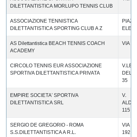
DILETTANTISTICA MORLUPO TENNIS CLUB
ASSOCIAZIONE TENNISTICA
PIAZZ
DILETTANTISTICA SPORTING CLUB A Z
ELENA
AS Dilettantistica BEACH TENNIS COACH
VIA S
ACADEMY
CIRCOLO TENNIS EUR ASSOCIAZIONE
V.LE
SPORTIVA DILETTANTISTICA PRIVATA
DELL'
35
EMPIRE SOCIETA' SPORTIVA
V.
DILETTANTISTICA SRL
ALDO
115
SERGIO DE GREGORIO - ROMA
VIA C
S.S.DILETTANTISTICA A R.L.
192