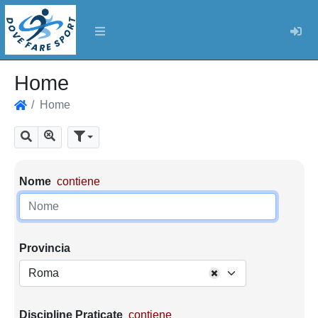
Log
Home
Home
Home
Mostra tutti i risultati
Cerca
Parametri di ricerca
Nome
contiene
Provincia
Roma
Discipline Praticate
contiene