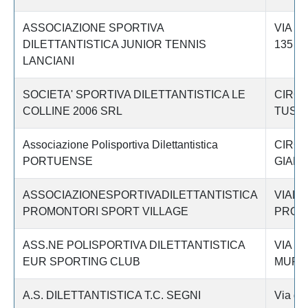
ASSOCIAZIONE SPORTIVA
VIA D
DILETTANTISTICA JUNIOR TENNIS
135
LANCIANI
SOCIETA' SPORTIVA DILETTANTISTICA LE
CIRC.
COLLINE 2006 SRL
TUSC
Associazione Polisportiva Dilettantistica
CIRC
PORTUENSE
GIANI
ASSOCIAZIONESPORTIVADILETTANTISTICA
VIALE
PROMONTORI SPORT VILLAGE
PROM
ASS.NE POLISPORTIVA DILETTANTISTICA
VIA DI
EUR SPORTING CLUB
MURAT
A.S. DILETTANTISTICA T.C. SEGNI
Via del