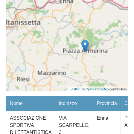
Leaflet
| ©
OpenStreetMap
contributors
Nome
Indirizzo
Provincia
Com
ASSOCIAZIONE
VIA
Enna
PIA
SPORTIVA
SCARPELLO,
ARM
DILETTANTISTICA
3