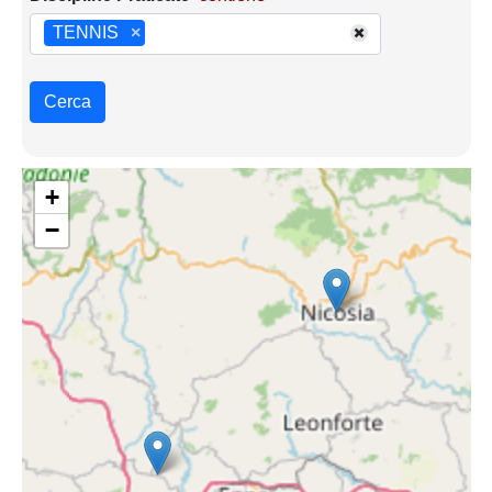
TENNIS
×
Cerca
+
−