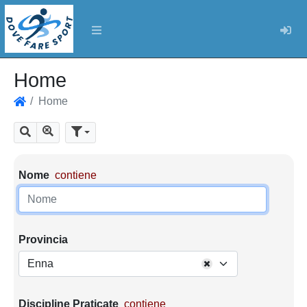
Log
Home
Home
Home
Mostra tutti i risultati
Cerca
Parametri di ricerca
Nome
contiene
Provincia
Enna
Discipline Praticate
contiene