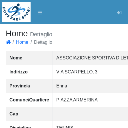
Log
Home
Dettaglio
Home
Dettaglio
Home
Nome
ASSOCIAZIONE SPORTIVA DILE
Indirizzo
VIA SCARPELLO, 3
Provincia
Enna
Comune/Quartiere
PIAZZA ARMERINA
Cap
Discipline
TENNIS