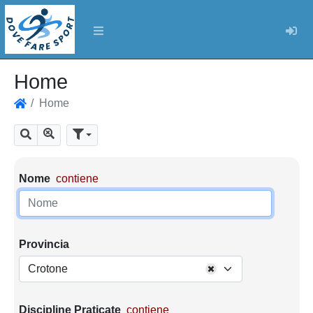
Log
Home
Home
Home
Mostra tutti i risultati
Cerca
Parametri di ricerca
Nome
contiene
Provincia
Crotone
Discipline Praticate
contiene