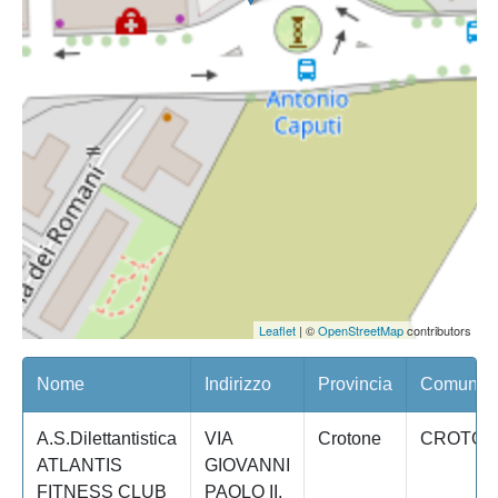
Leaflet
| ©
OpenStreetMap
contributors
Nome
Indirizzo
Provincia
Comune/Q
A.S.Dilettantistica
VIA
Crotone
CROTON
ATLANTIS
GIOVANNI
FITNESS CLUB
PAOLO II,