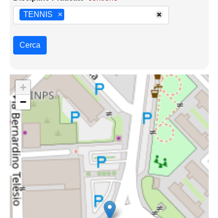
TENNIS
×
Cerca
+
−