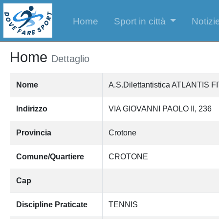
Home
Sport in città
Notizie
Home
Dettaglio
Nome
A.S.Dilettantistica ATLANTI
Indirizzo
VIA GIOVANNI PAOLO II, 236
Provincia
Crotone
Comune/Quartiere
CROTONE
Cap
Discipline Praticate
TENNIS