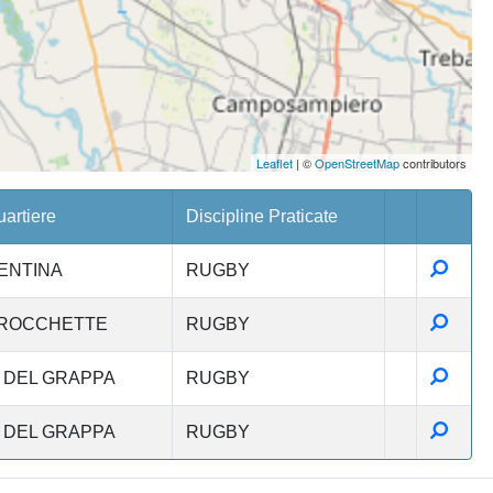
Leaflet
| ©
OpenStreetMap
contributors
artiere
Discipline Praticate
Dettag
CENTINA
RUGBY
Dettag
 ROCCHETTE
RUGBY
Dettag
 DEL GRAPPA
RUGBY
Dettag
 DEL GRAPPA
RUGBY