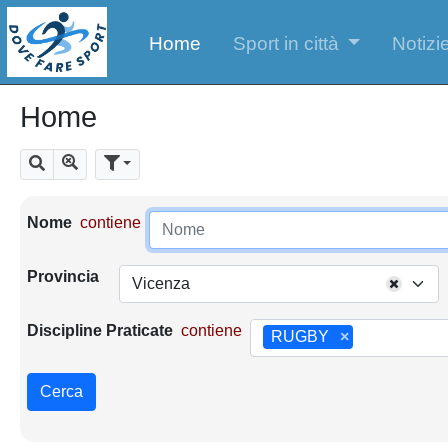
Home
Sport in città
Notizie
Home
Mostra tutti i risultati
Cerca
Parametri di ricerca
Nome
contiene
Provincia
Vicenza
Discipline Praticate
contiene
RUGBY
×
Cerca