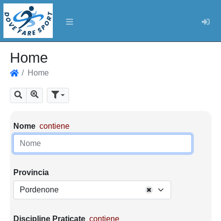
Log
Home
Home
Home
Mostra tutti i risultati
Cerca
Parametri di ricerca
Nome
contiene
Provincia
Pordenone
Discipline Praticate
contiene