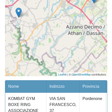
Leaflet
| ©
OpenStreetMap
contributors
Nome
Indirizzo
Provincia
C
KOMBAT GYM
VIA SAN
Pordenone
F
BOXE RING
FRANCESCO,
ASSOCIAZIONE
37