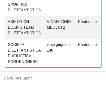
SPORTIVA
DILETTANTISTICA
ASD ORION
VIA ANTONIO
Pordenone
B
BOXING TEAM
MEUCCI 2
DILETTANTISTICA
SOCIETA'
viale grigoletti
Pordenone
P
DILETTANTISTICA
148
PUGILISTICA
PORDENONESE
Dove Fare Sport