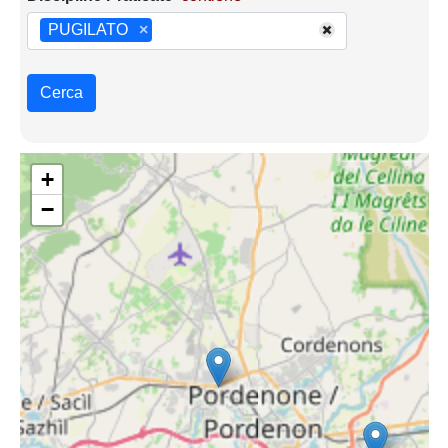
PUGILATO
×
Cerca
+
−