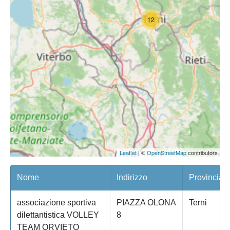
12
Leaflet
| ©
OpenStreetMap
contributors
Nome
Indirizzo
Provincia
associazione sportiva
PIAZZA OLONA
Terni
dilettantistica VOLLEY
8
TEAM ORVIETO