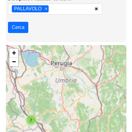
PALLAVOLO
×
Cerca
+
−
2