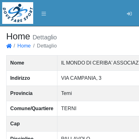
Log
Home
Dettaglio
Home
Dettaglio
Home
Nome
IL MONDO DI CERIBA' ASSOCIA
Indirizzo
VIA CAMPANIA, 3
Provincia
Terni
Comune/Quartiere
TERNI
Cap
Discipline
PALLAVOLO