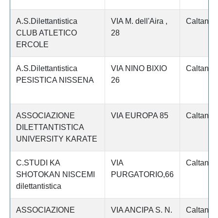
A.S.Dilettantistica
VIA M. dell'Aira ,
Caltaniss
CLUB ATLETICO
28
ERCOLE
A.S.Dilettantistica
VIA NINO BIXIO
Caltaniss
PESISTICA NISSENA
26
ASSOCIAZIONE
VIA EUROPA 85
Caltaniss
DILETTANTISTICA
UNIVERSITY KARATE
C.STUDI KA
VIA
Caltaniss
SHOTOKAN NISCEMI
PURGATORIO,66
dilettantistica
ASSOCIAZIONE
VIA ANCIPA S. N.
Caltaniss