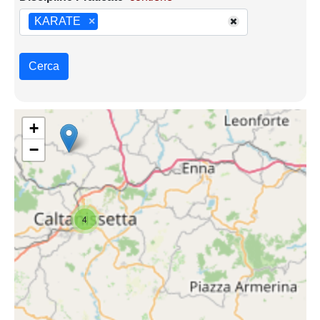
KARATE
×
Cerca
+
−
4