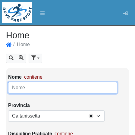
Log
Home
Home
Home
Mostra tutti i risultati
Cerca
Parametri di ricerca
Nome
contiene
Provincia
Caltanissetta
Discipline Praticate
contiene