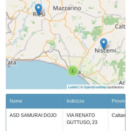
2
Leaflet
| ©
OpenStreetMap
contributors
Nome
Indirizzo
Provinci
ASD SAMURAI DOJO
VIA RENATO
Caltaniss
GUTTUSO, 23