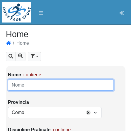
Log
Home
Home
Home
Mostra tutti i risultati
Cerca
Parametri di ricerca
Nome
contiene
Provincia
Como
Discipline Praticate
contiene