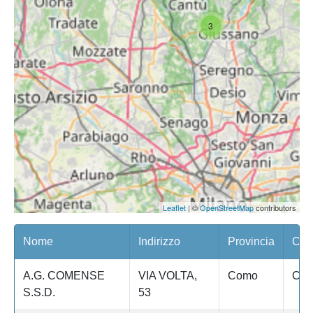
3
Leaflet
| ©
OpenStreetMap
contributors
Nome
Indirizzo
Provincia
Com
A.G. COMENSE
VIA VOLTA,
Como
Co
S.S.D.
53