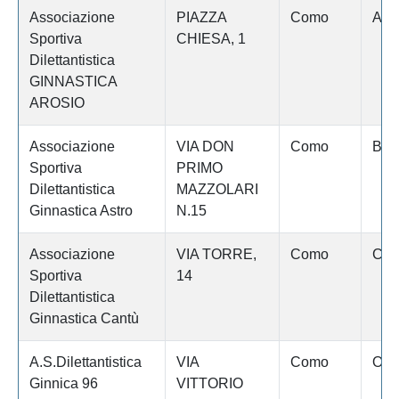
Associazione
PIAZZA
Como
Aro
Sportiva
CHIESA, 1
Dilettantistica
GINNASTICA
AROSIO
Associazione
VIA DON
Como
Bin
Sportiva
PRIMO
Dilettantistica
MAZZOLARI
Ginnastica Astro
N.15
Associazione
VIA TORRE,
Como
Can
Sportiva
14
Dilettantistica
Ginnastica Cantù
A.S.Dilettantistica
VIA
Como
Olg
Ginnica 96
VITTORIO