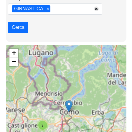
GINNASTICA
×
Cerca
+
−
3