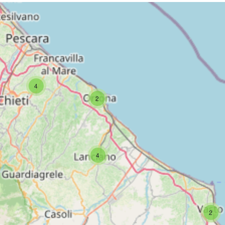
4
2
4
2