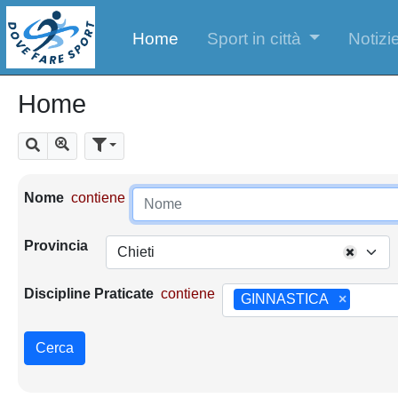
Home
Sport in città
Notizie
Home
Mostra tutti i risultati
Cerca
Parametri di ricerca
Nome
contiene
Provincia
Chieti
Discipline Praticate
contiene
GINNASTICA
×
Cerca