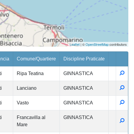
Leaflet
| ©
OpenStreetMap
contributors
incia
Comune/Quartiere
Discipline Praticate
Detta
i
Ripa Teatina
GINNASTICA
Detta
i
Lanciano
GINNASTICA
Detta
i
Vasto
GINNASTICA
i
Francavilla al
GINNASTICA
Detta
Mare