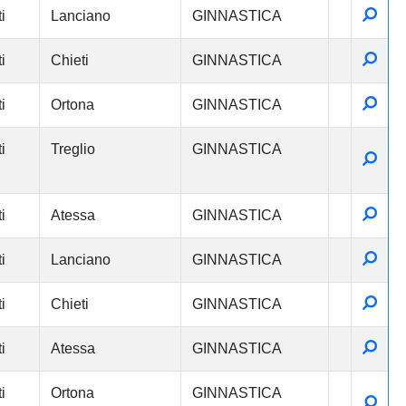
Detta
i
Lanciano
GINNASTICA
Detta
i
Chieti
GINNASTICA
Detta
i
Ortona
GINNASTICA
i
Treglio
GINNASTICA
Detta
Detta
i
Atessa
GINNASTICA
Detta
i
Lanciano
GINNASTICA
Detta
i
Chieti
GINNASTICA
Detta
i
Atessa
GINNASTICA
i
Ortona
GINNASTICA
Detta