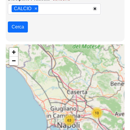
CALCIO
×
Cerca
+
−
10
63