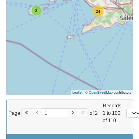
3
24
Leaflet
| ©
OpenStreetMap
contributors
Records
Page
of 2
1 to 100
of 110