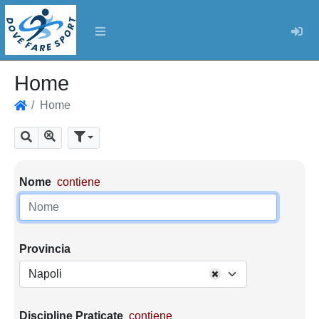
Log
Home
Home
Home
Mostra tutti i risultati
Cerca
Parametri di ricerca
Nome
contiene
Provincia
Napoli
Discipline Praticate
contiene