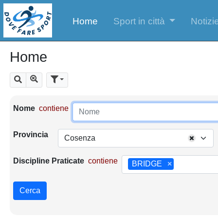
Home
Sport in città
Notizie
Home
Mostra tutti i risultati
Cerca
Parametri di ricerca
Nome
contiene
Provincia
Cosenza
Discipline Praticate
contiene
BRIDGE
×
Cerca