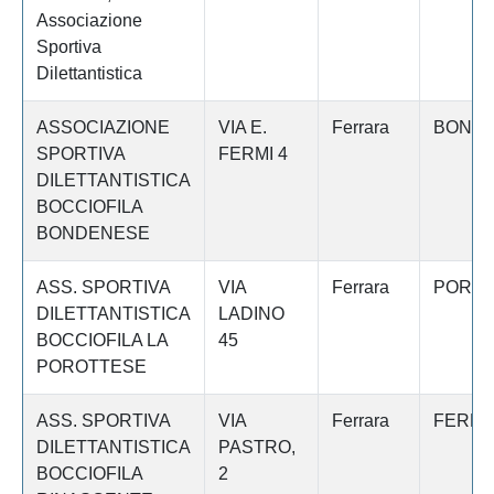
Associazione
Sportiva
Dilettantistica
ASSOCIAZIONE
VIA E.
Ferrara
BOND
SPORTIVA
FERMI 4
DILETTANTISTICA
BOCCIOFILA
BONDENESE
ASS. SPORTIVA
VIA
Ferrara
PORO
DILETTANTISTICA
LADINO
BOCCIOFILA LA
45
POROTTESE
ASS. SPORTIVA
VIA
Ferrara
FERR
DILETTANTISTICA
PASTRO,
BOCCIOFILA
2