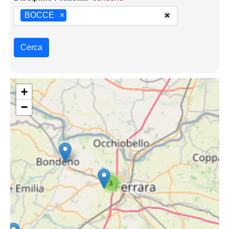
BOCCE
×
Cerca
+
−
3