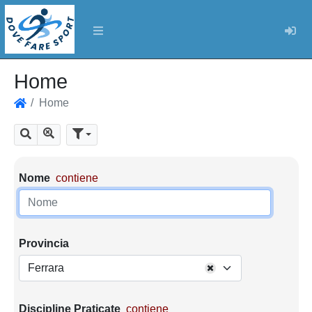
Log
Home
Home
Home
Mostra tutti i risultati
Cerca
Parametri di ricerca
Nome
contiene
Provincia
Ferrara
Discipline Praticate
contiene