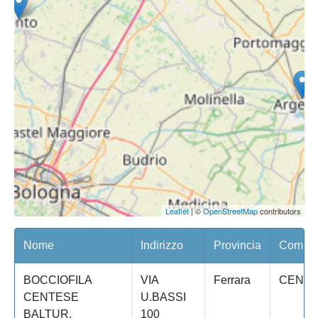
Leaflet
| ©
OpenStreetMap
contributors
Nome
Indirizzo
Provincia
Comune
BOCCIOFILA
VIA
Ferrara
CENT
CENTESE
U.BASSI
BALTUR,
100