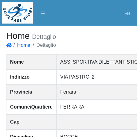
Log
Home
Dettaglio
Home
Dettaglio
Home
Nome
ASS. SPORTIVA DILETTANTISTI
Indirizzo
VIA PASTRO, 2
Provincia
Ferrara
Comune/Quartiere
FERRARA
Cap
Discipline
BOCCE