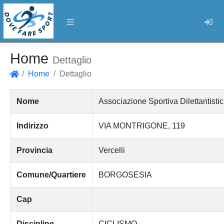
Log
Home
Dettaglio
Home
Dettaglio
Home
Nome
Associazione Sportiva Dilettanti
Indirizzo
VIA MONTRIGONE, 119
Provincia
Vercelli
Comune/Quartiere
BORGOSESIA
Cap
Discipline
CICLISMO