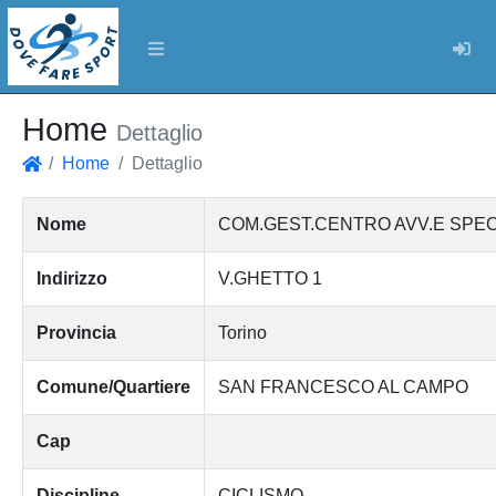
Log
Home
Dettaglio
Home
Dettaglio
Home
Nome
COM.GEST.CENTRO AVV.E SPEC.
Indirizzo
V.GHETTO 1
Provincia
Torino
Comune/Quartiere
SAN FRANCESCO AL CAMPO
Cap
Discipline
CICLISMO