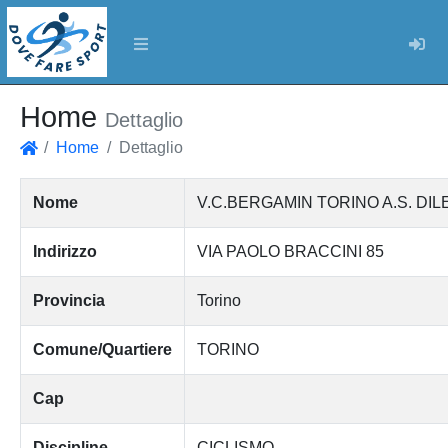
Log
Home
Dettaglio
Home
Dettaglio
Home
Nome
V.C.BERGAMIN TORINO A.S. DIL
Indirizzo
VIA PAOLO BRACCINI 85
Provincia
Torino
Comune/Quartiere
TORINO
Cap
Discipline
CICLISMO