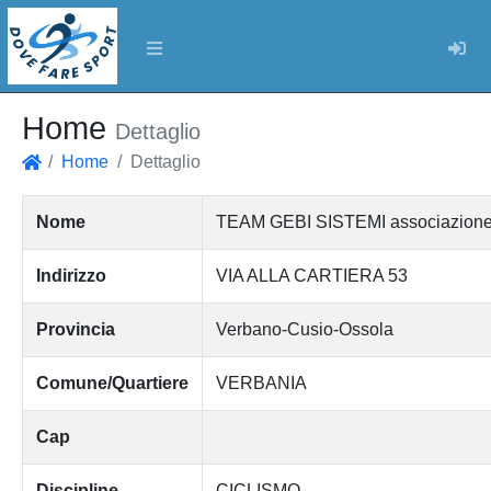
Log
Home
Dettaglio
Home
Dettaglio
Home
Nome
TEAM GEBI SISTEMI associazione sp
Indirizzo
VIA ALLA CARTIERA 53
Provincia
Verbano-Cusio-Ossola
Comune/Quartiere
VERBANIA
Cap
Discipline
CICLISMO