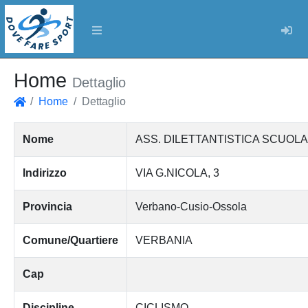
Log
Home
Dettaglio
Home
Dettaglio
Home
Nome
ASS. DILETTANTISTICA SCUOL
Indirizzo
VIA G.NICOLA, 3
Provincia
Verbano-Cusio-Ossola
Comune/Quartiere
VERBANIA
Cap
Discipline
CICLISMO