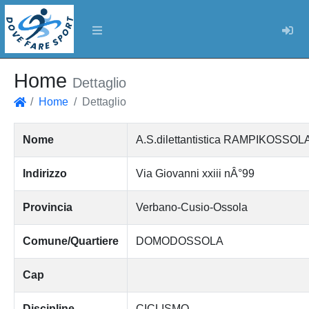
Log
Home
Dettaglio
Home
Dettaglio
Home
Nome
A.S.dilettantistica RAMPIKOSSOL
Indirizzo
Via Giovanni xxiii nÂ°99
Provincia
Verbano-Cusio-Ossola
Comune/Quartiere
DOMODOSSOLA
Cap
Discipline
CICLISMO