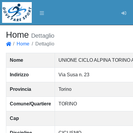
Log
Home
Dettaglio
Home
Dettaglio
Home
Nome
UNIONE CICLO ALPINA TORINO 
Indirizzo
Via Susa n. 23
Provincia
Torino
Comune/Quartiere
TORINO
Cap
Discipline
CICLISMO