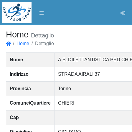
Log
Home
Dettaglio
Home
Dettaglio
Home
Nome
A.S. DILETTANTISTICA PED.C
Indirizzo
STRADA AIRALI 37
Provincia
Torino
Comune/Quartiere
CHIERI
Cap
Discipline
CICLISMO