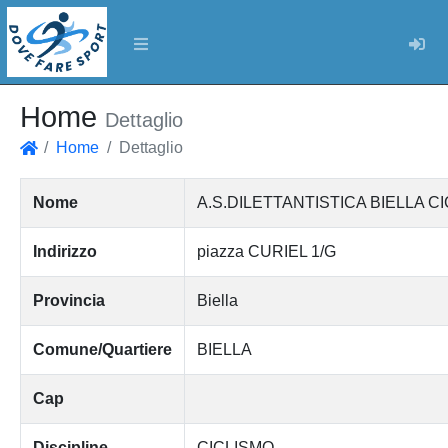
Log
Home
Dettaglio
Home
Dettaglio
Home
Nome
A.S.DILETTANTISTICA BIELLA C
Indirizzo
piazza CURIEL 1/G
Provincia
Biella
Comune/Quartiere
BIELLA
Cap
Discipline
CICLISMO