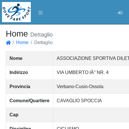
Log
Home
Dettaglio
Home
Dettaglio
Home
Nome
ASSOCIAZIONE SPORTIVA DILE
Indirizzo
VIA UMBERTO IÂ° NR. 4
Provincia
Verbano-Cusio-Ossola
Comune/Quartiere
CAVAGLIO SPOCCIA
Cap
Discipline
CICLISMO