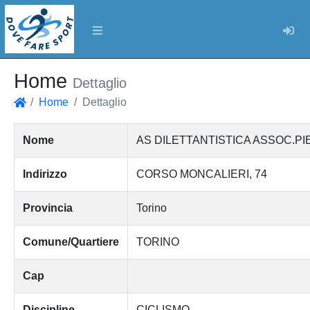
Log
Home
Dettaglio
Home
Dettaglio
Home
Nome
AS DILETTANTISTICA ASSOC.PI
Indirizzo
CORSO MONCALIERI, 74
Provincia
Torino
Comune/Quartiere
TORINO
Cap
Discipline
CICLISMO