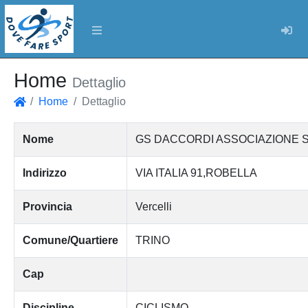
Log
Home
Dettaglio
Home
Dettaglio
Home
Nome
GS DACCORDI ASSOCIAZIONE S
Indirizzo
VIA ITALIA 91,ROBELLA
Provincia
Vercelli
Comune/Quartiere
TRINO
Cap
Discipline
CICLISMO