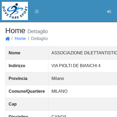
Log
Home
Dettaglio
Home
Dettaglio
Home
Nome
ASSOCIAZIONE DILETTANTIST
Indirizzo
VIA PIOLTI DE BIANCHI 4
Provincia
Milano
Comune/Quartiere
MILANO
Cap
Discipline
CANOA