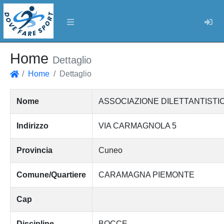
Log
Home
Dettaglio
Home
Dettaglio
Home
Nome
ASSOCIAZIONE DILETTANTISTI
Indirizzo
VIA CARMAGNOLA 5
Provincia
Cuneo
Comune/Quartiere
CARAMAGNA PIEMONTE
Cap
Discipline
BOCCE