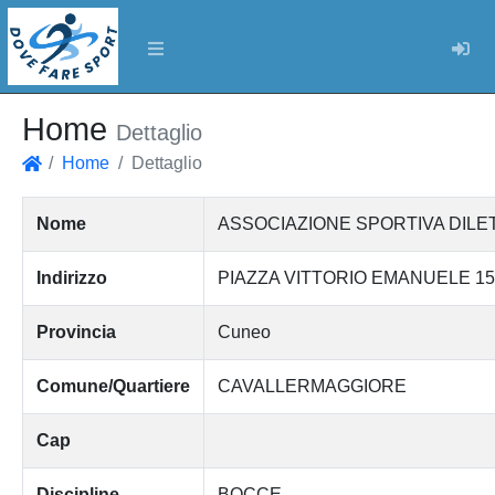
Log
Home
Dettaglio
Home
Dettaglio
Home
Nome
ASSOCIAZIONE SPORTIVA DILE
Indirizzo
PIAZZA VITTORIO EMANUELE 15
Provincia
Cuneo
Comune/Quartiere
CAVALLERMAGGIORE
Cap
Discipline
BOCCE