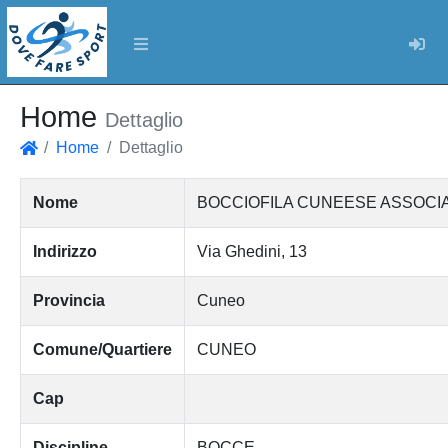
Log
Home
Dettaglio
Home
Dettaglio
Home
Nome
BOCCIOFILA CUNEESE ASSOCIA
Indirizzo
Via Ghedini, 13
Provincia
Cuneo
Comune/Quartiere
CUNEO
Cap
Discipline
BOCCE