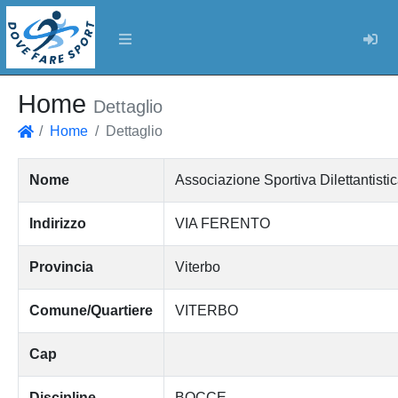
Log
Home
Dettaglio
Home
Dettaglio
Home
Nome
Associazione Sportiva Dilettant
Indirizzo
VIA FERENTO
Provincia
Viterbo
Comune/Quartiere
VITERBO
Cap
Discipline
BOCCE