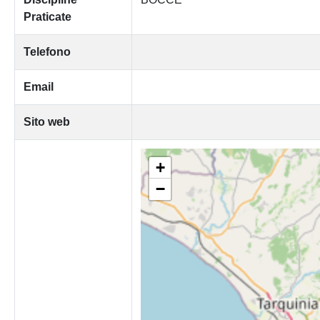
Praticate
Telefono
Email
Sito web
+
−