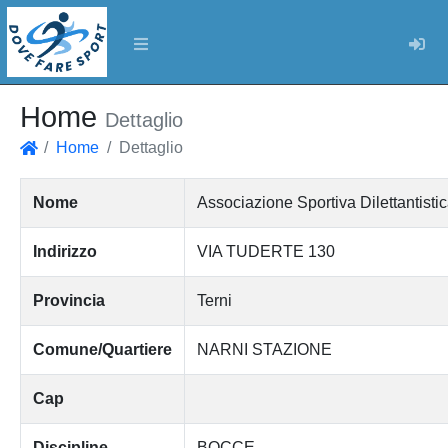
Log
Home
Dettaglio
Home
Dettaglio
Home
Nome
Associazione Sportiva Dilettant
Indirizzo
VIA TUDERTE 130
Provincia
Terni
Comune/Quartiere
NARNI STAZIONE
Cap
Discipline
BOCCE